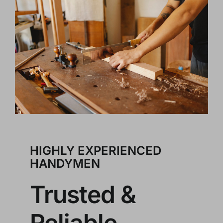
Skip
to
content
HIGHLY EXPERIENCED
HANDYMEN
Trusted &
Reliable